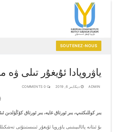
Skip
to
content
SOUTENEZ-NOUS
ياۋروپادا ئۇيغۇر تىلى ۋە م
ADMIN
دېكابىر 6, 2019
0 COMMENTS
oduleid 126}
بىر كوللىكتىپ، بىر ئورتاق غايە، بىر ئورتاق كۆڭۈلدىن ئىئ
بۇ ئىئانە پائالىيىتىنى ياۋروپا ئۇيغۇر ئىنىستىتۇتى تەشكىل