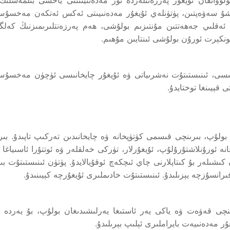
شۇ سەۋەپتىن، پۈتۈنلەي ئۇيغۇر مەدەنىيىتى ئەكس ئەتكەن مەخسۇس
ە ئەقلىي جەھەتتىن مۇنتىزىم بولۇشى، ھەم پەرزەنتلىرىمىزنىڭ كەل
كونكېرت ئورۇن بولۇشى ئىنتايىن مۇھىم.
پخانىسى، ئىنىستىتۇت نەشرىياتى ۋە ئۇيغۇر چايخانىسى ئۈچۈن مەخسۇس
 قېيىنغا توختايدۇ.
 بولۇپ، بىرىنچى قىسمى كۈتۈپخانە ۋە چايخانىدىن تەركىپ تاپىدۇ. بىر
نە ئورۇنلاشتۇرۇلۇپ، ئۇيغۇرلار، تۈركى خەلقلەر ۋە ئوتتۇرا ئاسىياغا 
ن كىشىلەر بۇ كىتاپلارنى چاي ئىچكەچ ئوقۇيالايدۇ. پۈتۈن ئىنىستىتۇت ب
ىرانسۇزچە يېزىلىدۇ. ئىنىستىتۇت خادىملىرى ئۇيغۇرچە كېيىنىدۇ.
نچى قەۋەت ۋە ياكى يەر ئاستىغا يەرلىشىدىغان بولۇپ، بۇ يەردە ئ
ر مەدەنىيەت بايراملىرى ئېلىپ بېرىلىدۇ.