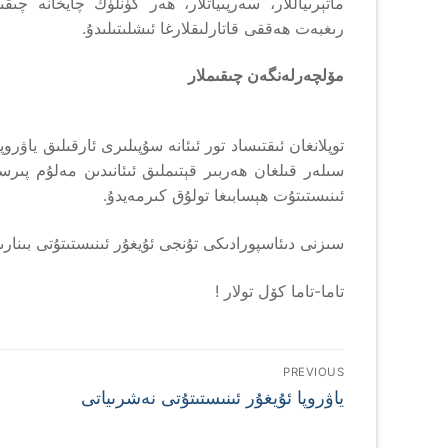
ماتېرىياللار، سەرپىياتلار، ھەر كۈنلۈك چايخانە 
رىغبەت ھەققى قاتارلىقلارغا ئىشلىتىلىدۇ.
مۆلچەرلەنگەن چىقىملار
توپلانغان ئىقتىساد تور ئىئانە سۇپىلىرى ئارقىلىق ياۋروپ
سىلەر قىلغان ھەربىر قېتىملىق ئىئانىدىن مەلۇم پىرس
ئىنىستىتۇت ھېسابىغا تولۇق كىرمەيدۇ.
سىزنى دىئاسپورادىكى تۇنجى ئۇيغۇر ئىنىستىتۇتى بىنار
تاما-تاما كۆل تولار !
يازما
PREVIOUS
Previous
يۆتكەش
ياۋروپا ئۇيغۇر ئىنىستىتۇتى نەشرىياتى
post: