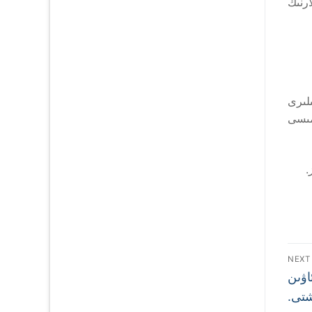
رنىڭ
ىلىرى
مىسى
.
NEXT
اۋىن
شتى.