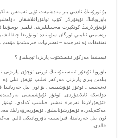
بۇ ئورۇننىڭ ئاددىي بىر مەدەنىيەت ئۆيى ئەمەس بەلكى
ياۋروپانىڭ ئۇيغۇرلار كۆپ ئولتۇراقلاشقان دۆلەتل
ئۇيغۇرلارنىڭ كونكېرت مەسىلىلىرىنى ئىلمىي يوسۇندا ئو
رەسمىي ئىلمىي ئورگان سۈپىتىدە ئوتتۇرىغا چىقالىشىمۇ
تەتقىقات ۋە تەرجىمە – نەشرىيات خىزمىتىمۇ مۇھىم ۋەز
نېمىشقا مەزكۇر ئىنىستىتۇت پارىژدا ئېچىلىدۇ ؟
ياۋروپا ئۇيغۇر ئىنىستىتۇتىنىڭ ئورنى ئۈچۈن پارىژنى 
يىلدىن بېرى پارىژنى مەركەز قىلىپ ئۇيغۇر تىلى ۋە 
نەتىجىسى. ئوغۇز ئۇيۇشمىسى بۇ ئون يىل جەريانىدا فىر
«ئۇيغۇرلارغا نەزەر» نەشىر قىلىنىپ كەلدى. ئوغۇز ئ
مەكتەپلەردە ئۇيغۇرشۇناسلىق، ئۇيغۇرپەرۋەرلىك مەدە
ئون يىل جەريانىدا، فىرانسىيە ياۋروپادىكى ئالىي مەك
قالدى.