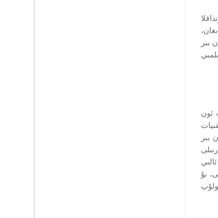
اقلا
غان،
ن بىر
ىلمىي
ت ئون
ىيات
ن بىر
 ژورنىلى
الىي
، بۇ
ولۇپ