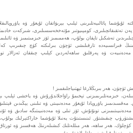
تە ئۇيۇشما پائالىيەتلىرىنى ئېلىپ بېرىۋاتقان ئۇيغۇر ۋە ياۋروپالىقل
ي پەن تەتقىقاتچىلىرى، كومپىيوتىر مۇتەخخەسسىلىرى، شىركەت خادىمل
ىرىدىن تەشكىل تاپقان بولۇپ، ھەممىمىز ئۆز خىزمىتىمىز ۋە ئائىلىمى
ىنىڭ ڧىرانسىيەدە تارقىلىشى ئۈچۈن بىرلىكتە كۈچ چىقىرىپ كەل
ن مەدەنىيەت ۋە پەرقلىق ساھەلەردىن كېلىپ چىققان ئەزالار توپ
ىش ئۈچۈن، ھەر بىرىڭلارغا ئېھتىياجلىقمىز !
ىلەن، خىزمەتلىرىمىزنى تېخىمۇ راۋاجلاندۇرۇش ۋە ياخشى ئېلىپ ب
سىدىمىز ياۋروپادا ئۇيغۇر مەدەنىيىتى ۋە تىلىنى يېڭىدىن قېتىلىۋا
 مەدەنىيىتىمىزنى تونۇتۇش، ئۆز تىلى ۋە مەدەنىيىتىگە سادىق ۋە ئۇنى
ېتىشتۈرۈپ چىقىشتۇر. ئىنىستىتۇت يەنىلا ئۇيۇشما خاراكتېرلىك بولۇپ،
ۈچلۈك، ھەر ساھە، ھەر مىللەتلىك كىشىلەرنىڭ ھەقسىز ۋە ئورتاق
ىشى ۋە تارقىلىشىنى داۋاملاشتۇرىدۇ.