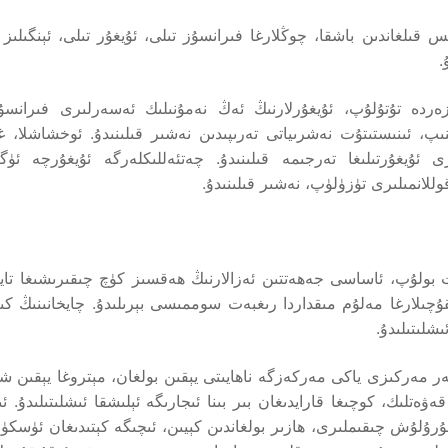
 قىلغاندىن باشقا، چوڭلارغا فىرانسۇز تىلى، ئۇيغۇر تىلى، ئېنگىلىز 
.
نەزەردە تۇتۇلۇپ، ئۇيغۇرلارنىڭ ئەڭ نەمۇنىلىك ئەسەرلىرى فىرانسۇ
ىنىپ، ئىنىستىتۇت نەشرىياتى تەرىپىدىن نەشىر قىلىنىدۇ. ئوخشاشلا، 
 ئۇيغۇرتىلىغا تەرجىمە قىلىنىدۇ. چەتئەللىكلەرگە ئۇيغۇرچە ئۈگ
قوللانمىلىرى تۈزۈلۈپ، نەشىر قىلىنىدۇ.
لات بولۇپ، ئاساسى جەھەتتىن ئەزالارنىڭ ھەقسىز كۈچ چىقىرىشىغا تايى
چىلارغا مەلۇم مىقداردا رىغبەت سوممىسى بېرىلىدۇ. چايخانىنىڭ كى
شلىتىلىدۇ.
ھەر مەركىزى ياكى مەركەزگە ناھايىتى يېقىن بولغان، مېتروغا يېقىن ش
ىرات مېتىر، ئىككى قەۋەتلىك، كوچىغا قارايدىغان بىر بىنا ئىجارىگە ئېلىشقا ئىشلىتىلىدۇ. 
رۇلۇش چىقىملىرى، ھازىر بولغاندىن كېيىن، ئىچىگە كېتىدىغان ئۈسكۈنى