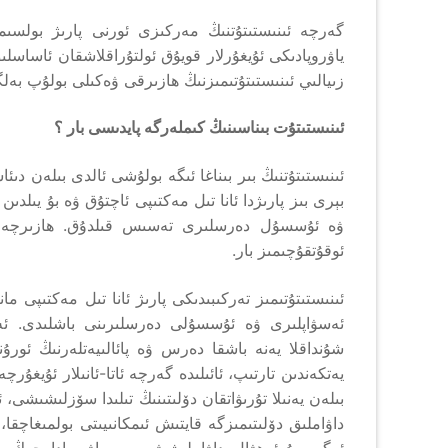
گەرچە ئىنىستىتۇتنىڭ مەركىزى ئورنى پارىژ بولسىمۇ
ياۋروپادىكى ئۇيغۇرلار قويۇق ئولتۇراقلاشقان ئاساسلى
زىيالىي ئىنىستىتۇتىمىزنىڭ ھازىرقى ۋەكىلى بولۇپ بەلگ
ئىنىستىتۇت بىناسىنىڭ كىملەرگە پايدىسى بار ؟
ئىنىستىتۇتنىڭ بىر بىناغا ئىگە بولۇشى ئالدى بىلەن دىئ
بېرى بىز پارىژدا ئانا تىل مەكتىپى ئاچتۇق ۋە بۇ يىلدى
ۋە ئۇسسۇل دەرسلىرى تەسىس قىلدۇق. ھازىرچە ئا
ئوقۇتقۇچىمىز بار.
ئىنىستىتۇتىمىز تەركىبىدىكى پارىژ ئانا تىل مەكتىپى ما
ئەسۋاپلىرى ۋە ئۇسسۇلى دەرسلىرىنى باشلىدى. ئەم
شۇنداقلا يەنە باشقا دەرس ۋە پائالىيەتلەرنىڭ ئورۇ
يەتكەندىن تارتىپ، ئائىلىدە گەرچە ئاتا-ئانىلار ئۇيغۇر
بىلەن يەنىلا تۇرىۋاتقان دۆلىتىنىڭ تىلىدا سۆزلىشىشى،
داۋاملىق دۆلىتىمىزگە قايتىش ئىمكانىيىتى بولمىغاچقا
ئەگەر بۇ ئەھۋال داۋاملىشىۋەرسە، ياۋروپادا چوڭ بو