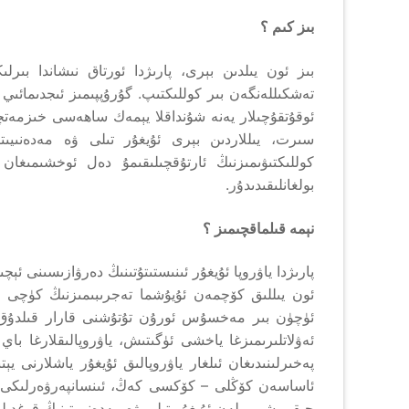
بىز كىم ؟
بىز ئون يىلدىن بېرى، پارىژدا ئورتاق نىشاندا بىرلىك
تەشكىللەنگەن بىر كوللىكتىپ. گۇرۇپپىمىز ئىجدىمائى
ئوقۇتقۇچىلار يەنە شۇنداقلا يېمەك ساھەسى خىزمەتچىل
سىرت، يىللاردىن بېرى ئۇيغۇر تىلى ۋە مەدەنىيىت
كوللىكتىۋىمىزنىڭ ئارتۇقچىلىقىمۇ دەل ئوخشىمىغا
بولغانلىقىدىدۇر.
نېمە قىلماقچىمىز ؟
پارىژدا ياۋروپا ئۇيغۇر ئىنىستىتۇتىنىڭ دەرۋازىسىنى ئېچ
ئون يىللىق كۆچمەن ئۇيۇشما تەجرىبىمىزنىڭ كۈچى ب
ئۈچۈن بىر مەخسۇس ئورۇن تۇتۇشنى قارار قىلدۇق. مەق
ئەۋلاتلىرىمىزغا ياخشى ئۈگىتىش، ياۋروپالىقلارغا باي
پەخىرلىنىدىغان ئىلغار ياۋروپالىق ئۇيغۇر ياشلارنى ي
ئاساسەن كۆڭلى – كۆكسى كەڭ، ئىنسانپەرۋەرلىكى ك
چىقىرىشى بىلەن ئۇيغۇر تىلى ۋە مەدەنىيىتىنىڭ قوغدىل