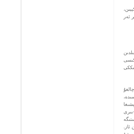
يىن،
ر ئەر
ىلدىن
ىكىسى
ىككى
چالغۇ
ىدە،
شىغا
-بىرى
ستىگە
 ئاز.
، شۇ