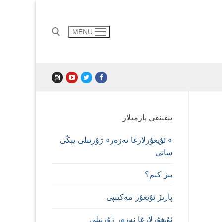
MENU
Search for:
يېقىنقى يازمىلار
» ئۇيغۇرلارغا نەزەر» ژۇرنىلى يېڭى
سانى
بىز كىم؟
پارىژ ئۇيغۇر مەكتىپى
ئۇيغۇرلارغا نەزەر ژۇرنىلى