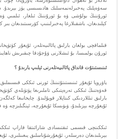
سەۋەپلىك پەخىرلەنمەسلىك ھادىسىسى يۈز بېرىدۇ. 
ئورۇننىڭ بولۇشى ۋە بۇ ئورۇننىڭ ئىلغار، ئىلمىي ۋ
كېلىدىغان، باشقىلارغا پەخىرلىنىپ كۆرسىتىدىغان بىر 
قىلماقچى بولغان بارلىق پائالىيەتلەر، ئۇيغۇر كۈتۈ
ئورۇن بولمىسا، بۇ ئىشلارنى ۋۇجۇدقا چىقىرىش ناھايىتى
ئىنىستىتۇت قانداق پائالىيەتلەرنى ئېلىپ بارىدۇ ؟
ياۋروپا ئۇيغۇر ئىنىستىتۇتىنىڭ ئورنى ئىككى قىسىملىق
قەۋەتنىڭ ئىككى تەرەپتىكى تاملىرىغا پۈتۈنلەي كۈتۈپخا
بارلىق تىللاردىكى كىتاپلار قويۇلىدۇ. چايخانىغا كەلگە
ئۇيغۇرچە بېزىلىدۇ، ۋىۋىسكا ئۇيغۇرچە، ئېنگىلىزچە ۋە ف
ئىككىنچى قىسمى ئىقتىسادى شارائىتقا قاراپ ئىككى
بېرىلىدىغان دەرسلەر، ئۇيغۇرشۇناسلىق يىغىنلىرى، ئۇيغۇ