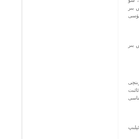
 بىر
گۈسى
 بىر
ىنچى
ئائىت
ىناسى
ېلىپ