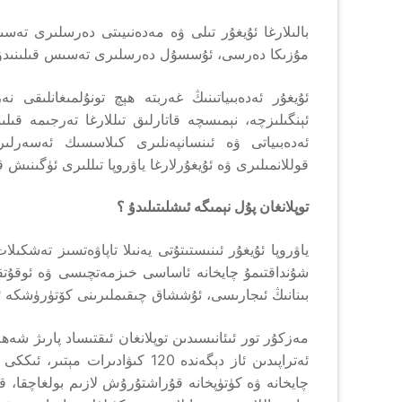
بالىلارغا ئۇيغۇر تىلى ۋە مەدەنىيىتى دەرسلىرى تەسىس
مۇزىكا دەرسى، ئۇسسۇل دەرسلىرى تەسىس قىلىنىدۇ
ئۇيغۇر ئەدەبىياتىنىڭ غەربتە ھېچ تونۇلمىغانلىقى 
ئېنگىلىزچە، نېمىسچە قاتارلىق تىللارغا تەرجىمە قىل
ئەدەبىياتى ۋە ئىنسانپەنلىرى كىلاسسىك ئەسەرلىرى
قوللانمىلىرى ۋە ئۇيغۇرلارغا ياۋروپا تىللىرى ئۈگىنىش 
توپلانغان پۇل نېمىگە ئىشلىتىلىدۇ ؟
ياۋروپا ئۇيغۇر ئىنىستىتۇتى يەنىلا تاپاۋەتسىز تەشكى
شۇنداقتىمۇ چايخانە ئاساسى خىزمەتچىسى ۋە ئوقۇتقۇ
بىنانىڭ ئىجارىسى، ئۇششاق چىقىملىرىنى كۆتۈرۈشكە ئى
مەزكۇر تور ئىئانىسىدىن توپلانغان ئىقتىساد پارىژ شە
ئەتراپىدىن ئاز دېگەندە 120 كىۋاد
چايخانە ۋە كۈتۈپخانە قۇراشتۇرۇش لازىم بولغاچقا، قۇ