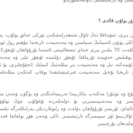
ۈر بولۇپ قالدى ؟
ردىن بىرى، شۇنداقلا ئەڭ ئاۋال شەھەرلەشكەن تۈركى خەلق بولۇپ، پ
بەلكى پۈتۈن ئاسىيانىڭ سىياسىي ۋە مەدەنىيەت تارىخىدا مۇھىم رول ئوي
بىر شانلىق تارىخ ۋە كۈچلۈك مەدەنىيەتكە ئىگە بىر مىللەت. 70 يىلدىن بېرى خىتاي ئىشغالىيىتى ئاستىدا تۇرۇۋاتقان ئۇي
يوقىلىش خەۋپىدە تۇرماقتا. ئۇيغۇر دۆلىتىدە ئۇيغۇر تىلى ۋە مەدەنى
ا ئۆتمەكتە. تىل ۋە مەدەنىيەت بىر مىللەتنىڭ كىملىك ئاچقۇچلىرى، بۇ 
. تارىختا بۇخىل مەدەنىيەت قىرغىنچىلىقىدا يوقاپ كەتكەن مىللەتلەر
غۇچ ۋە ئوتتۇرا مەكتەپ مائارىپىدا تەربىيەلەنگەن ۋە بۈگۈن ۋەتەن سى
ىمىز ۋە مەدەنىيىتىمىزنى بۇ دۆلەتلەردە تۇغۇلۇپ چوڭ بولۇۋا
الماي، ئۆزىمىز تۇرۇۋاتقان دۆلەت ۋە رايونلاردىكى يەرلىكلەرگە تىلىم
ۇلارنىمۇ ئۆز سېپىمىزگە تارتىشىمىز، تاكى ۋەتەن ھۆر بولغانغا قەدە
ايدىغان بۇرچىمىز.