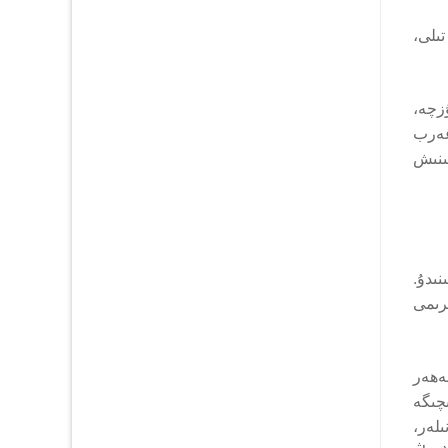
تىلى،
زچە،
غەرب
ىنىش
نىدۇ.
رىمى
ەھەر
ئىچىگە
لەر،