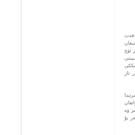
ەقەت
نىغان
غۇرلار ئۈچ
يىتى
ئىككى
 ئاز
رتىدا
تقان
ىز ۋە
ر بۇ