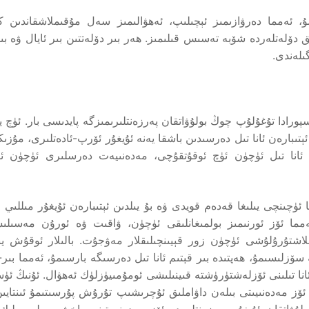
، ئەمما دەرۋازىمىز ئېچىلىپ، ئەھۋالىمىز سەل مۇقىملاشقاندىن كې
ق دۆلەتلەردە شۆبە تەسىس قىلىمىز. ھەر بىر دۆلەتتىن بىر ئايال ۋە بى
ىلەندى.
اسپورادا تۇغۇلۇپ چوڭ بولۇۋاتقان پەرزەنتلىرىمىزگە پايدىسى بار. ئۈچ ي
ن ئېتىبارەن ئانا تىل دەرسىدىن باشقا يەنە ئۇيغۇر ئۆرپ-ئادەتلىرى، مۇز
نا تىل ئۈچۈن ئۈچ ئوقۇتقۇچى، مەدەنىيەت دەرسلىرى ئۈچۈن ئ
نا ئۈچىنچى يىلىغا قەدەم قويدى ۋە بۇ يىلدىن ئېتىبارەن ئۇيغۇر مىللىي 
ما ئۆز ئورنىمىز بولمىغانلىقى ئۈچۈن، ۋاقىت ۋە ئورۇن مەسىلىس
نلاشتۇرۇلۇشى ئۈچۈن زور قېيىنچىلىقلار مەۋجۇت. بالىلار ئوقۇش يې
چە سۆزلىسىمۇ، ھەپتىدە بىر قېتىم ئانا تىل دەرسىگە بارسىمۇ، ئەمما بىر
 ئانا تىلىنى ئۆزلەشتۈرۈشتە قىينىلىشى ئومۇمىيۈزلۈك ئەھۋال. ئۇنىڭ ئۈ
، ئۆز مەدەنىيىتى بىلەن داۋاملىق ئۇچرىشىپ تۇرۇش پۇرسىتىمۇ ئىنتايىن
لۇۋاتقان ئۇيغۇر پەرزەنتلەردە ئۆز مەدەنىيىتىنى ياخشى بىلمەسلىك