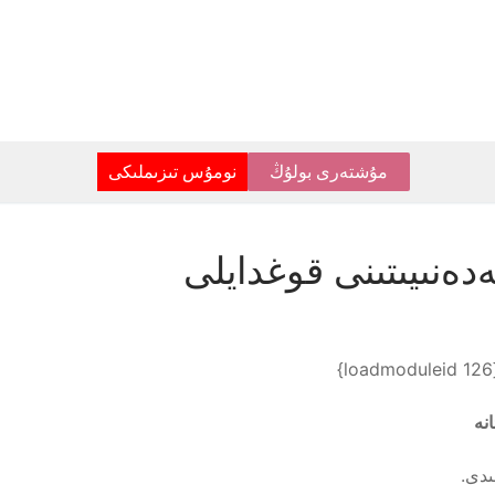
مۇشتەرى بولۇڭ
نومۇس تىزىملىكى
ەدەنىيىتىنى قوغدايلى
{loadm
انە
لىدى.