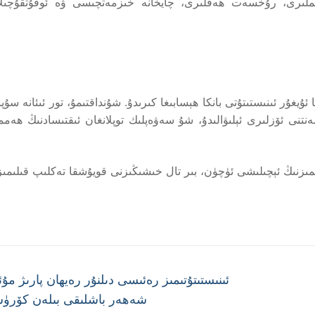
چىقىملىرى، رۇخسەت ھەقلىرى، چايخانە خىزمەتچىسى ۋە ئوقۇتقۇچىلا
ا ئۇيغۇر ئىنىستىتۇتى بانكا ھېسابىغا كىرىدۇ. شۇنداقتىمۇ، تور ئىئانە سۇپ
ەنتنى ئۆزلىرى ئېلىۋالىدۇ، شۇ سەۋەپلىك توپلانغان ئىقتىسادنىڭ ھەم
ىمىزنىڭ ئېچىلىشى ئۈچۈن، بىر تال خىشىڭىزنى قويۇشقا تەكلىپ قىلىمىز
Next
ئىنىستىتۇتىمىز رەئىسى دىلنۇر رەيھان پارىژ مۇئ
post:
شەھەر باشلىقى بىلەن كۆرۈ