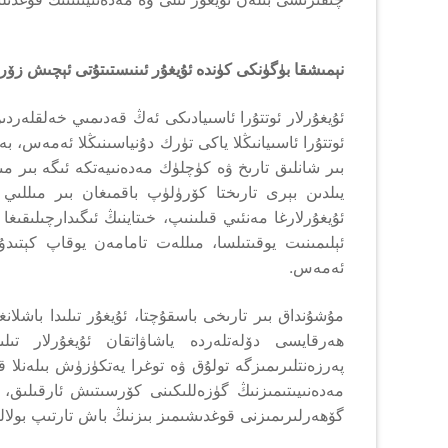
نېمىشقا بۈگۈنكى كۈندە ئۇيغۇر ئىنىستىتۇتى ئېچىش زۆر
ئۇيغۇرلار ئوتتۇرا ئاسىيادىكى ئەڭ قەدىمىي خەلقلە
ئوتتۇرا ئاسىيانىڭلا ياكى تۈرك دۇنياسىنىڭلا ئەمەس، 
يىلدىن بېرى تارىختا كۆرۈلۈپ باقمىغان بىر مىللىي 
ئۇيغۇرلارغا مەنئىي قىلىنىپ، خىتاينىڭ ئىگىدارچىلىقىغ
ئېلىمىنىت يوقىتىلسا، مىللەت تامامەن يوقاپ كېتىدۇ
ئەمەس.
مۇشۇنداق بىر تارىخى باسقۇچتا، ئۇيغۇر تىلىدا باشلان
ھەرقايسى دۆلەتلەردە ياشاۋاتقان ئۇيغۇرلار تىل
پەرزەنتلىرىمىزگە تولۇق ۋە توغرا يەتكۈزۈش بىلەنلا ق
مەدەنىيىتىمىزنىڭ گۈزەللىكىنى كۆرسىتىش ئارقىلىق، ئ
گۆھەرلىرىمىزنى قوغدىشىمىز بىزنىڭ باش تارتىپ بولالم