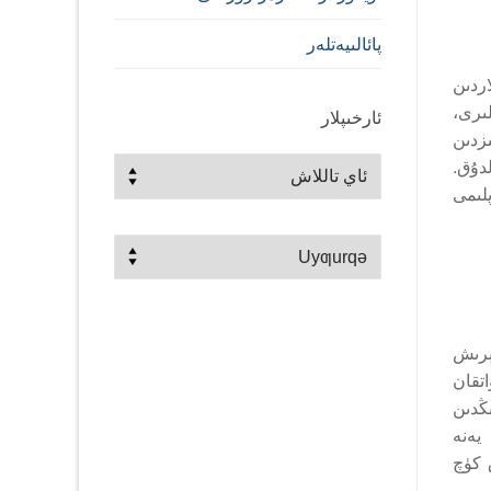
پائالىيەتلەر
اردىن
ىرى،
ئارخىپلار
زدىن
ئارخىپلار
دۇق.
لىمى
Choose
a
language
ېرىش
تقان
ڭدىن
 يەنە
 كۈچ