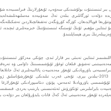
 بىر ئىنىستىتۇت بولۇشىدىكى سەۋەپ، ئۇيغۇرلارنىڭ فىرانسىيەدە شۇند
ىرىدە دۆلەت ئورگانلىرى بىلەن تەڭ سەۋىيەدە مەسلىھەتلىشەلەيدى
تتۇرىغا قويالايدىغان، كۆزگە كۆرۈنگەن تەتقىقاتچىلاردىن تەشكىللەنگە
 ئىنتايىن مۇھىم. ئۇنىڭ ئۈستىگە ئىنىستىتۇتنىڭ خىزمەتلىرى ئىچىدە، ئ
ىپىلەرنىڭ بىرى ھېساپلىنىدۇ.
تاللىشىمىز ئىنتايىن تەبىئى بىر قارار ئىدى. چۈنكى مەزكۇر ئىنىستىتۇ
مەدەنىيىتىنى تەشۋىق قىلغان ئوغۇز ئۇيۇشمىسىنىڭ داۋامى ۋە تەرەقق
انسىيەنى ياۋروپادىكى ئۇيغۇر مەدەنىيەت پائالىيەتلىرى ئەڭ جانلانغا
دۆلەتكە ئايلاندۇردى. ئوغۇز ئۇيۇشمىسى تەركىبىدە 2013-يىلدىن بېرى، تۇنجى غەرب تىلىدىكى ئۇيغۇرشۇناسلىق
ۇيۇشمىسى ياۋروپادىلا ئەمەس، پۈتۈن دىئاسپورادىكى ئۇيغۇرلارغا ئ
نىيەت بايراملىرىنى ئۆتكۈزۈش ئەنئەنىسىنى يارىتىپ بەردى. قىسقىسى
تەپلەردە ئۇيغۇر مەدەنىيىتى ئەڭ كەڭ قانات يايدۇرۇلغان بىر دۆلەت ب