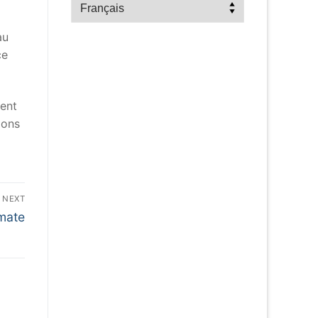
Choisir
une
au
langue
ce
uent
ions
NEXT
mate