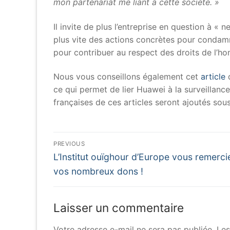
mon partenariat me liant à cette société. »
Il invite de plus l’entreprise en question à «
plus vite des actions concrètes pour condamn
pour contribuer au respect des droits de l’h
Nous vous conseillons également cet
article
d
ce qui permet de lier Huawei à la surveillanc
françaises de ces articles seront ajoutés so
Navigation
PREVIOUS
Previous
de
L’Institut ouïghour d’Europe vous remerci
post:
vos nombreux dons !
l’article
Laisser un commentaire
Votre adresse e-mail ne sera pas publiée.
Les