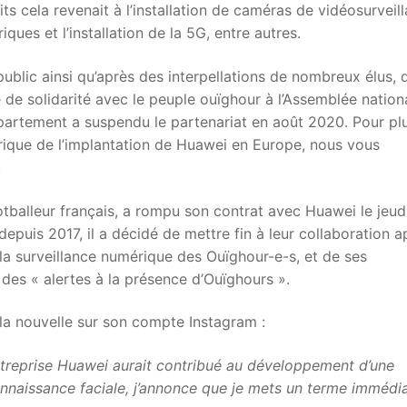
its cela revenait à l’installation de caméras de vidéosurveil
ques et l’installation de la 5G, entre autres.
ublic ainsi qu’après des interpellations de nombreux élus, 
e solidarité avec le peuple ouïghour à l’Assemblée nation
partement a suspendu le partenariat en août 2020. Pour pl
torique de l’implantation de Huawei en Europe, nous vous
.
tballeur français, a rompu son contrat avec Huawei le jeud
is 2017, il a décidé de mettre fin à leur collaboration a
 la surveillance numérique des Ouïghour-e-s, et de ses
r des « alertes à la présence d’Ouïghours ».
 la nouvelle sur son compte Instagram :
entreprise Huawei aurait contribué au développement d’une
onnaissance faciale, j’annonce que je mets un terme immédi