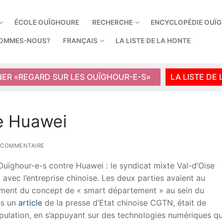
ÉCOLE OUÏGHOURE
RECHERCHE
ENCYCLOPÉDIE OUÏ
SOMMES-NOUS?
FRANÇAIS
LA LISTE DE LA HONTE
NER «REGARD SUR LES OUÏGHOUR-E-S»
LA LISTE DE
re Huawei
 COMMENTAIRE
 Ouïghour-e-s contre Huawei : le syndicat mixte Val-d’Oise
ec l’entreprise chinoise. Les deux parties avaient au
ement du concept de « smart département » au sein du
ès un
article
de la presse d’Etat chinoise CGTN, était de
pulation, en s’appuyant sur des technologies numériques qu