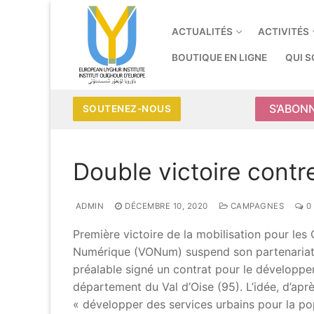
Aller
au
ACTUALITÉS
ACTIVITÉS
contenu
BOUTIQUE EN LIGNE
QUI 
S’ABON
SOUTENEZ-NOUS
Double victoire cont
ADMIN
DÉCEMBRE 10, 2020
CAMPAGNES
0
Première victoire de la mobilisation pour les
Numérique (VONum) suspend son partenariat av
préalable signé un contrat pour le développ
département du Val d’Oise (95). L’idée, d’apr
« développer des services urbains pour la po