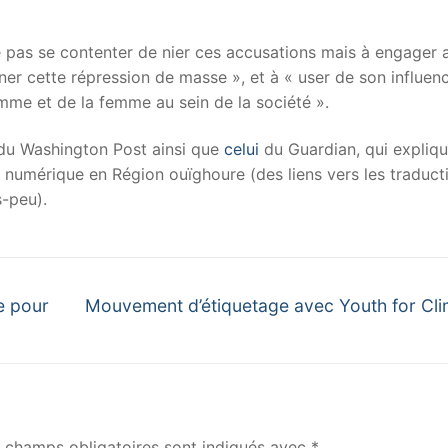
 ne pas se contenter de nier ces accusations mais à engager 
er cette répression de masse », et à « user de son influen
omme et de la femme au sein de la société ».
u Washington Post ainsi que
celui
du Guardian, qui expliq
e numérique en Région ouïghoure (des liens vers les traduct
us-peu).
Next
e pour
Mouvement d’étiquetage avec Youth for Cli
post:
 champs obligatoires sont indiqués avec
*