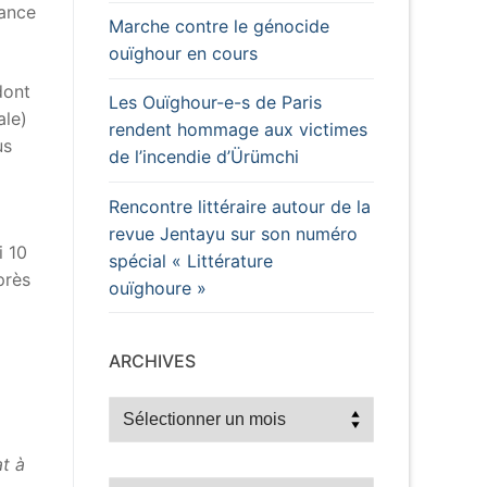
lance
Marche contre le génocide
ouïghour en cours
dont
Les Ouïghour-e-s de Paris
ale)
rendent hommage aux victimes
us
de l’incendie d’Ürümchi
Rencontre littéraire autour de la
revue Jentayu sur son numéro
i 10
spécial « Littérature
près
ouïghoure »
ARCHIVES
Archives
at à