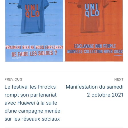
Navigation
PREVIOUS
NEXT
de
Previous
Next
Le festival les Inrocks
Manifestation du samedi
post:
post:
l’article
rompt son partenariat
2 octobre 2021
avec Huawei à la suite
d’une campagne menée
sur les réseaux sociaux