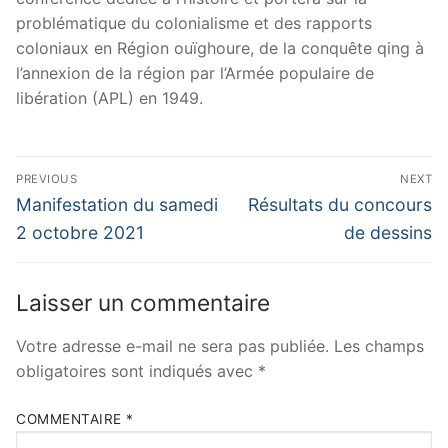
problématique du colonialisme et des rapports
coloniaux en Région ouïghoure, de la conquête qing à
l’annexion de la région par l’Armée populaire de
libération (APL) en 1949.
Navigation
PREVIOUS
NEXT
de
Previous
Next
Manifestation du samedi
Résultats du concours
post:
post:
l’article
2 octobre 2021
de dessins
Laisser un commentaire
Votre adresse e-mail ne sera pas publiée.
Les champs
obligatoires sont indiqués avec
*
COMMENTAIRE
*